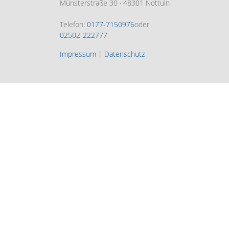
Münsterstraße 30 · 48301 Nottuln
Telefon:
0177-7150976
oder
02502-222777
Impressum
|
Datenschutz