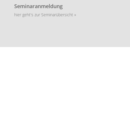
Seminaranmeldung
hier geht's zur Seminarübersicht »