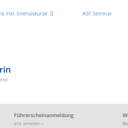
ie inkl. Intensivkurse
ASF Seminar
rin
 B/BE
Führerscheinanmeldung
Wi
Jetzt anmelden »
Bl