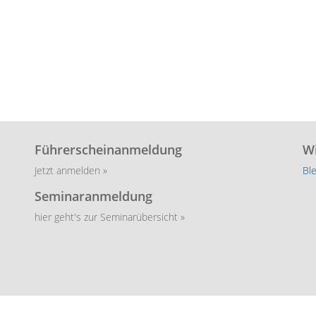
Führerscheinanmeldung
Wi
Jetzt anmelden »
Bl
Seminaranmeldung
hier geht's zur Seminarübersicht »