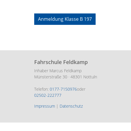
Anmeldung Klasse B 197
Fahrschule Feldkamp
Inhaber Marcus Feldkamp
Münsterstraße 30 · 48301 Nottuln
Telefon:
0177-7150976
oder
02502-222777
Impressum
|
Datenschutz